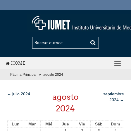
HOME
ESPAÑOL - INTERNACIONAL (ES)
Página Principal
agosto 2024
←
julio 2024
agosto
septiembre
2024
→
2024
Lun
Mar
Mié
Jue
Vie
Sáb
Dom
1
2
3
4